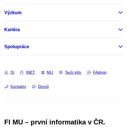
Výzkum
Kariéra
Spolupráce
IS
INET
MU
Tech info
FAdmin
Kontakty
Domů
FI MU – první informatika v ČR.