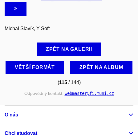
Michal Slavík, Y Soft
ZPĚT NA GALERII
VĚTŠÍ FORMÁT
ZPĚT NA ALBUM
(
115
/ 144)
Odpovědný kontakt:
webmaster
@fi
.muni
.cz
O nás
Chci studovat