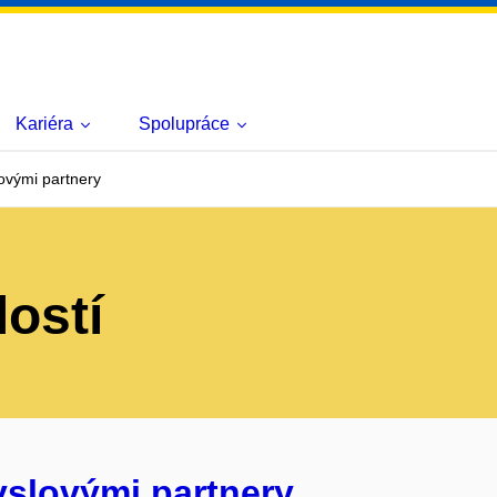
Kariéra
Spolupráce
ovými partnery
lostí
yslovými partnery