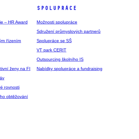
SPOLUPRÁCE
gie – HR Award
Možnosti spolupráce
Sdružení průmyslových partnerů
ým řízením
Spolupráce se SŠ
VT park CERIT
Outsourcing školního IS
tivní ženy na FI
Nabídky spolupráce a fundraising
ráv
é rovnosti
ího obtěžování