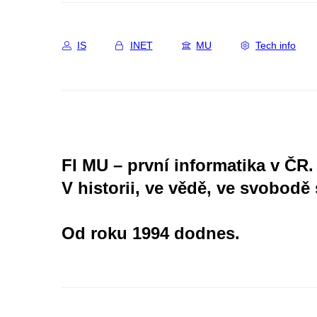
IS
INET
MU
Tech info
FI MU – první informatika v ČR.
V historii, ve vědě, ve svobodě 
Od roku 1994 dodnes.