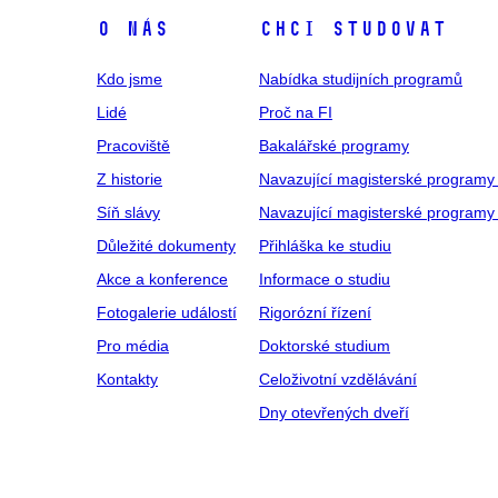
O NÁS
CHCI STUDOVAT
Kdo jsme
Nabídka studijních programů
Lidé
Proč na FI
Pracoviště
Bakalářské programy
Z historie
Navazující magisterské programy
Síň slávy
Navazující magisterské programy 
Důležité dokumenty
Přihláška ke studiu
Akce a konference
Informace o studiu
Fotogalerie událostí
Rigorózní řízení
Pro média
Doktorské studium
Kontakty
Celoživotní vzdělávání
Dny otevřených dveří