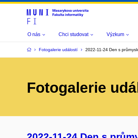
O nás
Chci studovat
Výzkum
Fotogalerie událostí
2022-11-24 Den s průmysl
Fotogalerie udá
2022-11-24 Den s prům