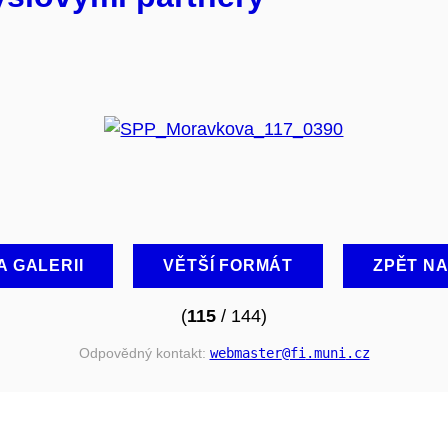
A GALERII
VĚTŠÍ FORMÁT
ZPĚT N
(
115
/ 144)
Odpovědný kontakt:
webmaster
@fi
.muni
.cz