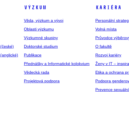
VÝZKUM
KARIÉRA
Věda, výzkum a vývoj
Personální strate
Oblasti výzkumu
Volná místa
Výzkumné skupiny
Průvodce výběrov
 (české)
Doktorské studium
O fakultě
(anglické)
Publikace
Rozvoj kariéry
Přednášky a Informatické kolokvium
Ženy v IT – inspira
Vědecká rada
Etika a ochrana p
Projektová podpora
Podpora genderov
Prevence sexuáln