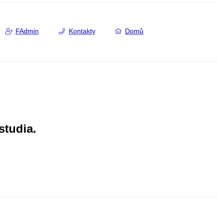
FAdmin
Kontakty
Domů
studia.