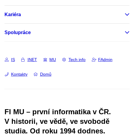
Kariéra
Spolupráce
IS
INET
MU
Tech info
FAdmin
Kontakty
Domů
FI MU – první informatika v ČR.
V historii, ve vědě, ve svobodě
studia.
Od roku 1994 dodnes.