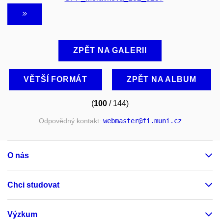
ZPĚT NA GALERII
VĚTŠÍ FORMÁT
ZPĚT NA ALBUM
(
100
/ 144)
Odpovědný kontakt:
webmaster
@fi
.muni
.cz
O nás
Chci studovat
Výzkum