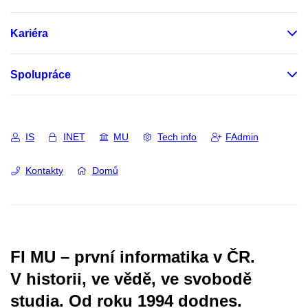
Kariéra
Spolupráce
IS
INET
MU
Tech info
FAdmin
Kontakty
Domů
FI MU – první informatika v ČR.
V historii, ve vědě, ve svobodě
studia.
Od roku 1994 dodnes.