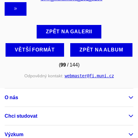
ZPĚT NA GALERII
VĚTŠÍ FORMÁT
ZPĚT NA ALBUM
(
99
/ 144)
Odpovědný kontakt:
webmaster
@fi
.muni
.cz
O nás
Chci studovat
Výzkum