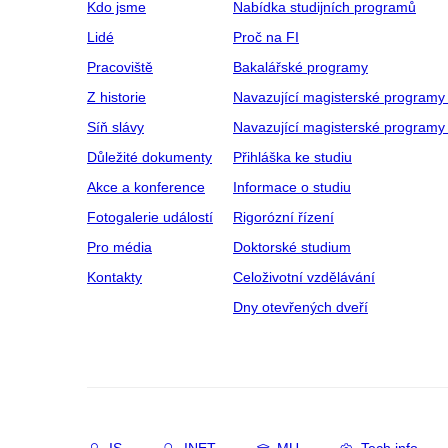
Kdo jsme
Nabídka studijních programů
Lidé
Proč na FI
Pracoviště
Bakalářské programy
Z historie
Navazující magisterské programy
Síň slávy
Navazující magisterské programy 
Důležité dokumenty
Přihláška ke studiu
Akce a konference
Informace o studiu
Fotogalerie událostí
Rigorózní řízení
Pro média
Doktorské studium
Kontakty
Celoživotní vzdělávání
Dny otevřených dveří