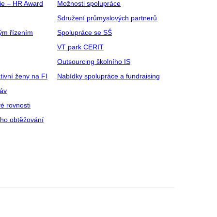
gie – HR Award
Možnosti spolupráce
Sdružení průmyslových partnerů
ým řízením
Spolupráce se SŠ
VT park CERIT
Outsourcing školního IS
tivní ženy na FI
Nabídky spolupráce a fundraising
ráv
é rovnosti
ího obtěžování