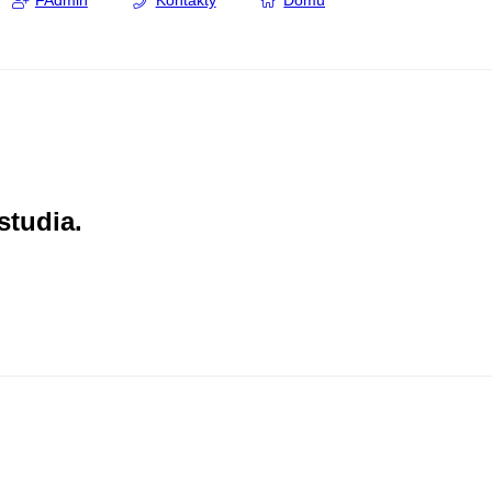
FAdmin
Kontakty
Domů
studia.