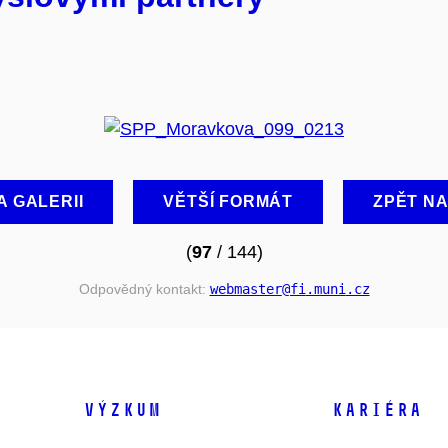
A GALERII
VĚTŠÍ FORMÁT
ZPĚT N
(
97
/ 144)
Odpovědný kontakt:
webmaster
@fi
.muni
.cz
VÝZKUM
KARIÉRA