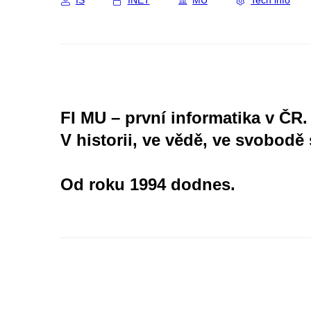
IS
INET
MU
Tech info
FI MU – první informatika v ČR.
V historii, ve vědě, ve svobodě 
Od roku 1994 dodnes.