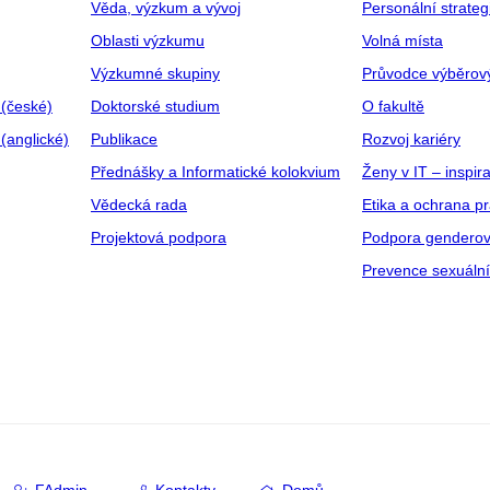
Věda, výzkum a vývoj
Personální strate
Oblasti výzkumu
Volná místa
Výzkumné skupiny
Průvodce výběrov
 (české)
Doktorské studium
O fakultě
(anglické)
Publikace
Rozvoj kariéry
Přednášky a Informatické kolokvium
Ženy v IT – inspira
Vědecká rada
Etika a ochrana p
Projektová podpora
Podpora genderov
Prevence sexuáln