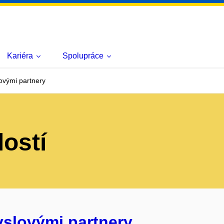
Kariéra
Spolupráce
ovými partnery
lostí
yslovými partnery