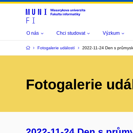
O nás
Chci studovat
Výzkum
Fotogalerie událostí
2022-11-24 Den s průmysl
Fotogalerie udá
2022-11-24 Den s prům