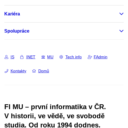
Kariéra
Spolupráce
IS
INET
MU
Tech info
FAdmin
Kontakty
Domů
FI MU – první informatika v ČR.
V historii, ve vědě, ve svobodě
studia.
Od roku 1994 dodnes.