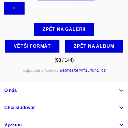
ZPĚT NA GALERII
VĚTŠÍ FORMÁT
ZPĚT NA ALBUM
(
93
/ 144)
Odpovědný kontakt:
webmaster
@fi
.muni
.cz
O nás
Chci studovat
Výzkum