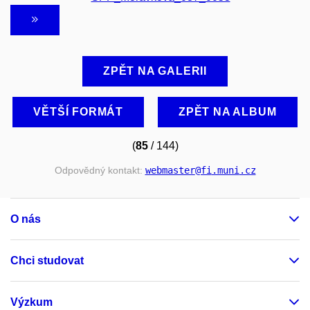
ZPĚT NA GALERII
VĚTŠÍ FORMÁT
ZPĚT NA ALBUM
(
85
/ 144)
Odpovědný kontakt:
webmaster
@fi
.muni
.cz
O nás
Chci studovat
Výzkum