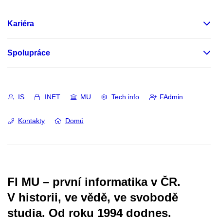
Kariéra
Spolupráce
IS
INET
MU
Tech info
FAdmin
Kontakty
Domů
FI MU – první informatika v ČR.
V historii, ve vědě, ve svobodě
studia.
Od roku 1994 dodnes.