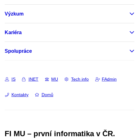
Výzkum
Kariéra
Spolupráce
IS
INET
MU
Tech info
FAdmin
Kontakty
Domů
FI MU – první informatika v ČR.