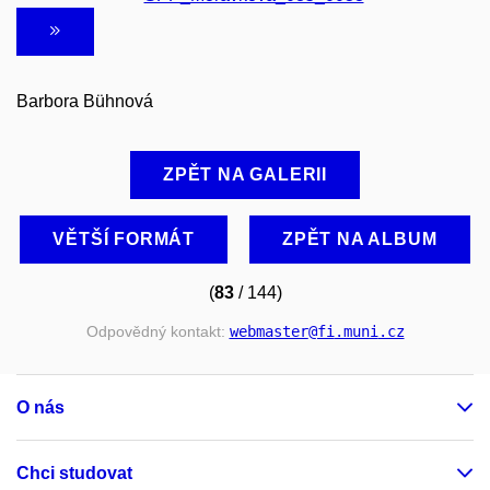
Barbora Bühnová
ZPĚT NA GALERII
VĚTŠÍ FORMÁT
ZPĚT NA ALBUM
(
83
/ 144)
Odpovědný kontakt:
webmaster
@fi
.muni
.cz
O nás
Chci studovat