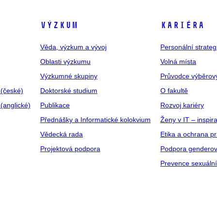
VÝZKUM
KARIÉRA
Věda, výzkum a vývoj
Personální strate
Oblasti výzkumu
Volná místa
Výzkumné skupiny
Průvodce výběrov
 (české)
Doktorské studium
O fakultě
(anglické)
Publikace
Rozvoj kariéry
Přednášky a Informatické kolokvium
Ženy v IT – inspira
Vědecká rada
Etika a ochrana p
Projektová podpora
Podpora genderov
Prevence sexuáln