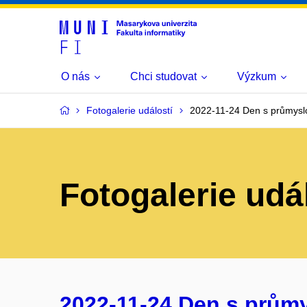
O nás
Chci studovat
Výzkum
Fotogalerie událostí
2022-11-24 Den s průmysl
Fotogalerie udá
2022-11-24 Den s prům