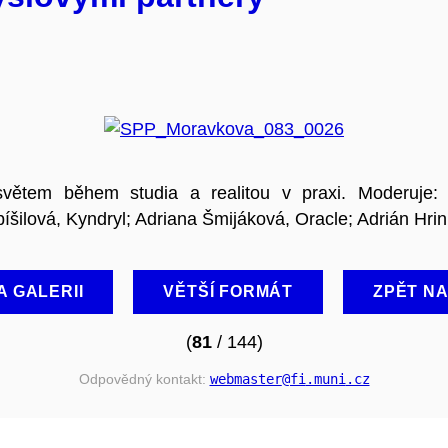
světem během studia a realitou v praxi. Moderuje
íšilová, Kyndryl; Adriana Šmijáková, Oracle; Adrián Hri
A GALERII
VĚTŠÍ FORMÁT
ZPĚT N
(
81
/ 144)
Odpovědný kontakt:
webmaster
@fi
.muni
.cz