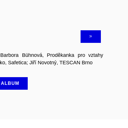
: Barbora Bühnová, Proděkanka pro vztahy
nko, Safetica; Jiří Novotný, TESCAN Brno
A ALBUM