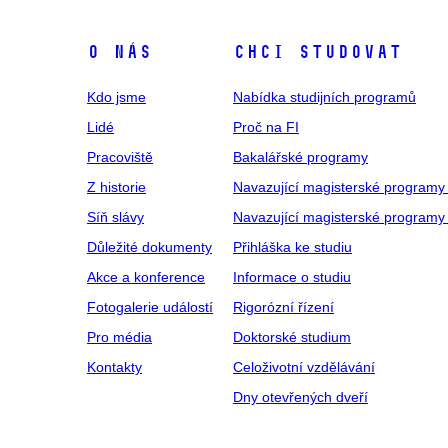
O NÁS
CHCI STUDOVAT
Kdo jsme
Nabídka studijních programů
Lidé
Proč na FI
Pracoviště
Bakalářské programy
Z historie
Navazující magisterské programy
Síň slávy
Navazující magisterské programy 
Důležité dokumenty
Přihláška ke studiu
Akce a konference
Informace o studiu
Fotogalerie událostí
Rigorózní řízení
Pro média
Doktorské studium
Kontakty
Celoživotní vzdělávání
Dny otevřených dveří