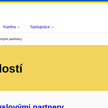
Kariéra
Spolupráce
ovými partnery
lostí
yslovými partnery