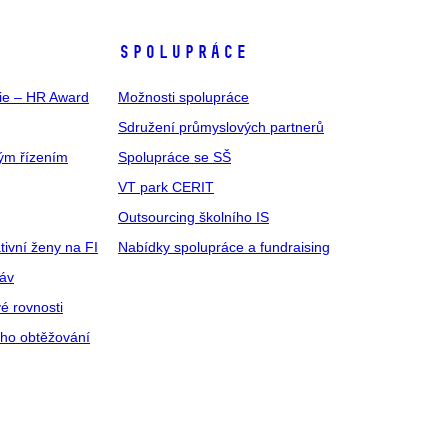
SPOLUPRÁCE
gie – HR Award
Možnosti spolupráce
Sdružení průmyslových partnerů
ým řízením
Spolupráce se SŠ
VT park CERIT
Outsourcing školního IS
tivní ženy na FI
Nabídky spolupráce a fundraising
ráv
é rovnosti
ího obtěžování