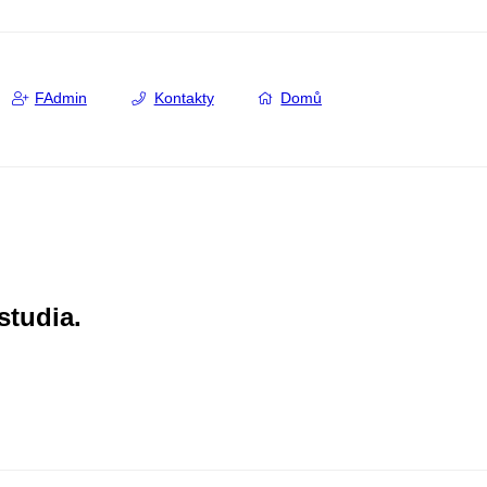
FAdmin
Kontakty
Domů
studia.