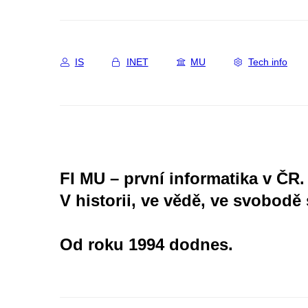
IS
INET
MU
Tech info
FI MU – první informatika v ČR.
V historii, ve vědě, ve svobodě 
Od roku 1994 dodnes.