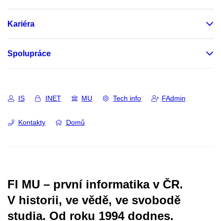
Kariéra
Spolupráce
IS
INET
MU
Tech info
FAdmin
Kontakty
Domů
FI MU – první informatika v ČR.
V historii, ve vědě, ve svobodě
studia.
Od roku 1994 dodnes.