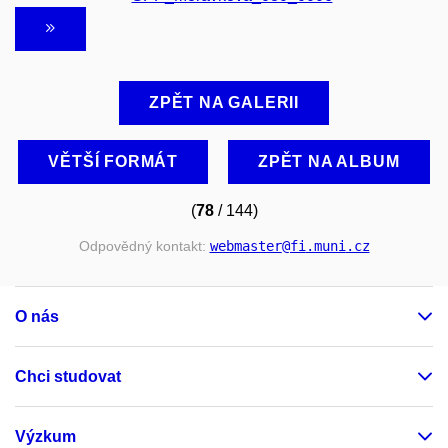
ZPĚT NA GALERII
VĚTŠÍ FORMÁT
ZPĚT NA ALBUM
(
78
/ 144)
Odpovědný kontakt:
webmaster
@fi
.muni
.cz
O nás
Chci studovat
Výzkum