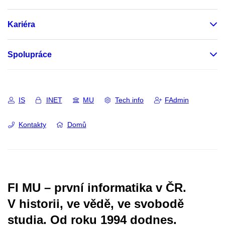
Kariéra
Spolupráce
IS
INET
MU
Tech info
FAdmin
Kontakty
Domů
FI MU – první informatika v ČR.
V historii, ve vědě, ve svobodě
studia.
Od roku 1994 dodnes.