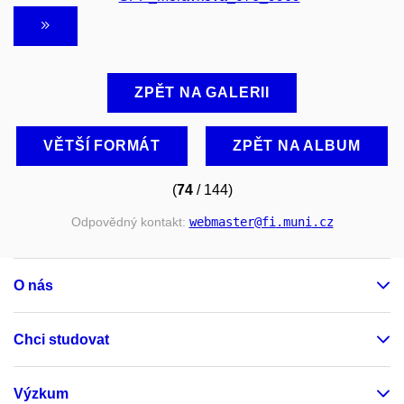
ZPĚT NA GALERII
VĚTŠÍ FORMÁT
ZPĚT NA ALBUM
(
74
/ 144)
Odpovědný kontakt:
webmaster
@fi
.muni
.cz
O nás
Chci studovat
Výzkum