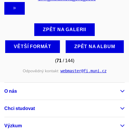
ZPĚT NA GALERII
VĚTŠÍ FORMÁT
ZPĚT NA ALBUM
(
71
/ 144)
Odpovědný kontakt:
webmaster
@fi
.muni
.cz
O nás
Chci studovat
Výzkum