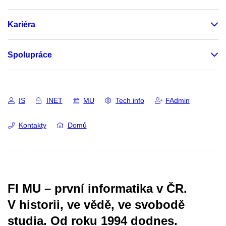
Kariéra
Spolupráce
IS
INET
MU
Tech info
FAdmin
Kontakty
Domů
FI MU – první informatika v ČR.
V historii, ve vědě, ve svobodě
studia.
Od roku 1994 dodnes.