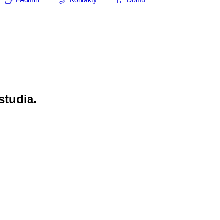
FAdmin
Kontakty
Domů
studia.