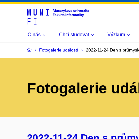
O nás
Chci studovat
Výzkum
Fotogalerie událostí
2022-11-24 Den s průmysl
Fotogalerie udá
2022-11-24 Den s prům