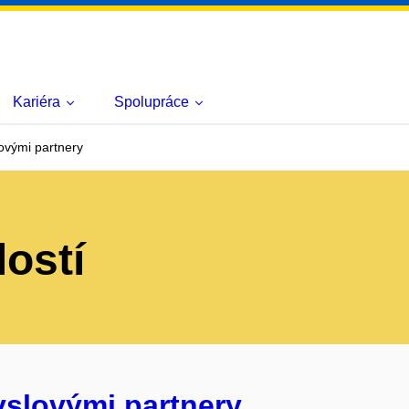
Kariéra
Spolupráce
ovými partnery
lostí
yslovými partnery