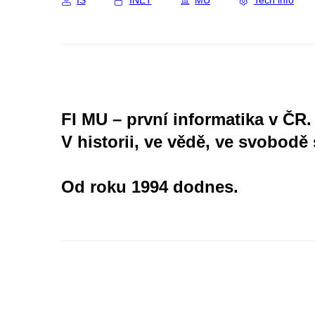
IS
INET
MU
Tech info
FI MU – první informatika v ČR.
V historii, ve vědě, ve svobodě 
Od roku 1994 dodnes.