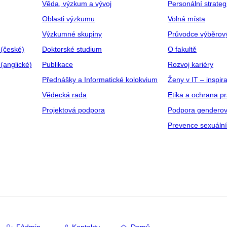
Věda, výzkum a vývoj
Personální strate
Oblasti výzkumu
Volná místa
Výzkumné skupiny
Průvodce výběrov
 (české)
Doktorské studium
O fakultě
(anglické)
Publikace
Rozvoj kariéry
Přednášky a Informatické kolokvium
Ženy v IT – inspira
Vědecká rada
Etika a ochrana p
Projektová podpora
Podpora genderov
Prevence sexuáln