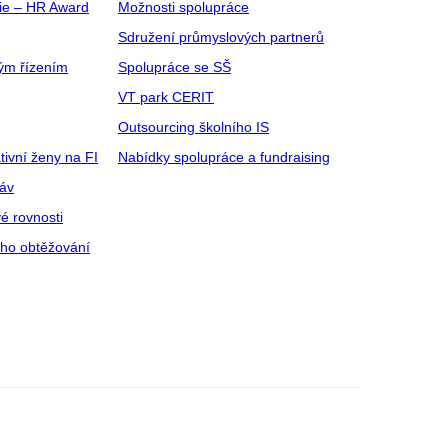
gie – HR Award
Možnosti spolupráce
Sdružení průmyslových partnerů
ým řízením
Spolupráce se SŠ
VT park CERIT
Outsourcing školního IS
tivní ženy na FI
Nabídky spolupráce a fundraising
ráv
é rovnosti
ího obtěžování