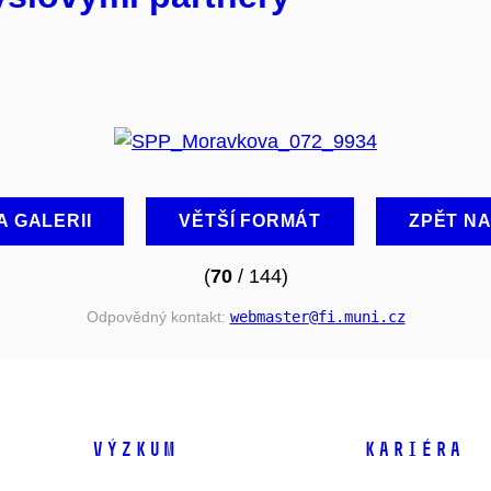
A GALERII
VĚTŠÍ FORMÁT
ZPĚT N
(
70
/ 144)
Odpovědný kontakt:
webmaster
@fi
.muni
.cz
VÝZKUM
KARIÉRA