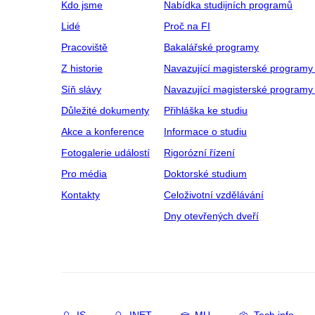
Kdo jsme
Nabídka studijních programů
Lidé
Proč na FI
Pracoviště
Bakalářské programy
Z historie
Navazující magisterské programy
Síň slávy
Navazující magisterské programy 
Důležité dokumenty
Přihláška ke studiu
Akce a konference
Informace o studiu
Fotogalerie událostí
Rigorózní řízení
Pro média
Doktorské studium
Kontakty
Celoživotní vzdělávání
Dny otevřených dveří