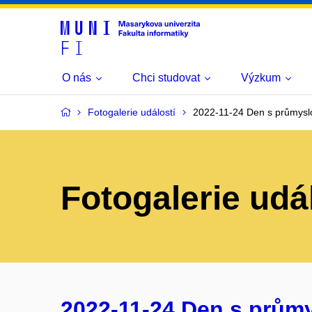
O nás
Chci studovat
Výzkum
Fotogalerie událostí
2022-11-24 Den s průmysl
Fotogalerie udá
2022-11-24 Den s prům