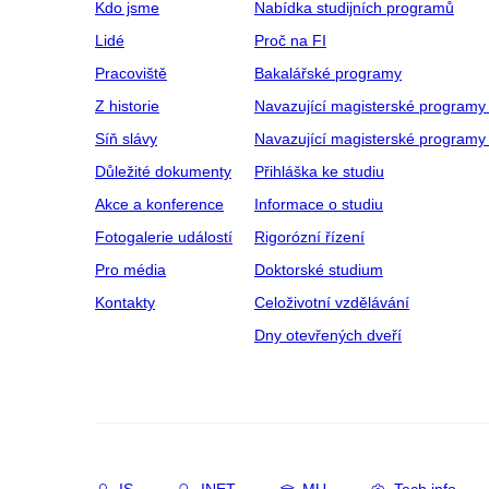
Kdo jsme
Nabídka studijních programů
Lidé
Proč na FI
Pracoviště
Bakalářské programy
Z historie
Navazující magisterské programy
Síň slávy
Navazující magisterské programy 
Důležité dokumenty
Přihláška ke studiu
Akce a konference
Informace o studiu
Fotogalerie událostí
Rigorózní řízení
Pro média
Doktorské studium
Kontakty
Celoživotní vzdělávání
Dny otevřených dveří