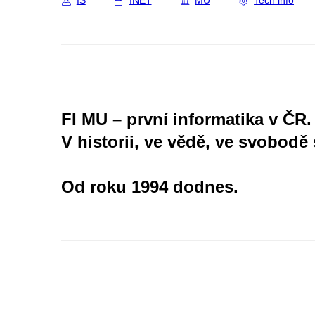
IS
INET
MU
Tech info
FI MU – první informatika v ČR.
V historii, ve vědě, ve svobodě 
Od roku 1994 dodnes.