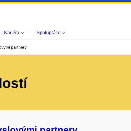
Kariéra
Spolupráce
ovými partnery
lostí
yslovými partnery