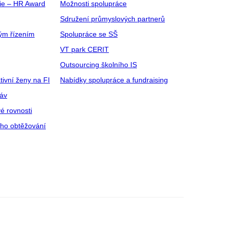
gie – HR Award
Možnosti spolupráce
Sdružení průmyslových partnerů
ým řízením
Spolupráce se SŠ
VT park CERIT
Outsourcing školního IS
tivní ženy na FI
Nabídky spolupráce a fundraising
ráv
é rovnosti
ího obtěžování