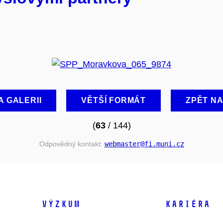
A GALERII
VĚTŠÍ FORMÁT
ZPĚT N
(
63
/ 144)
Odpovědný kontakt:
webmaster
@fi
.muni
.cz
VÝZKUM
KARIÉRA