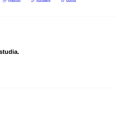
FAdmin
Kontakty
Domů
studia.