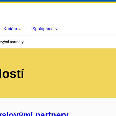
Kariéra
Spolupráce
ovými partnery
lostí
yslovými partnery