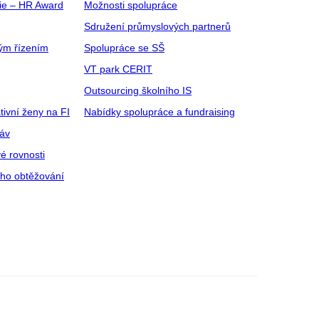
gie – HR Award
Možnosti spolupráce
Sdružení průmyslových partnerů
ým řízením
Spolupráce se SŠ
VT park CERIT
Outsourcing školního IS
tivní ženy na FI
Nabídky spolupráce a fundraising
ráv
é rovnosti
ího obtěžování