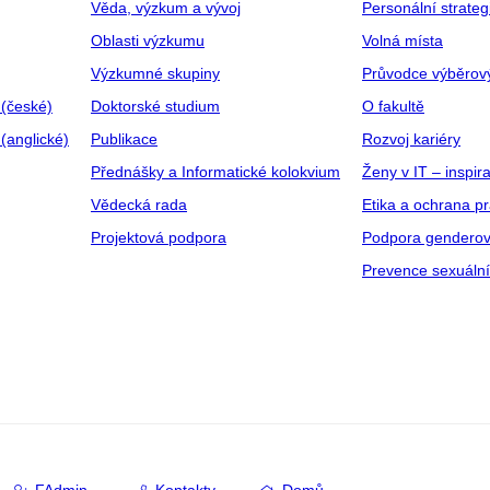
Věda, výzkum a vývoj
Personální strate
Oblasti výzkumu
Volná místa
Výzkumné skupiny
Průvodce výběrov
 (české)
Doktorské studium
O fakultě
(anglické)
Publikace
Rozvoj kariéry
Přednášky a Informatické kolokvium
Ženy v IT – inspira
Vědecká rada
Etika a ochrana p
Projektová podpora
Podpora genderov
Prevence sexuáln