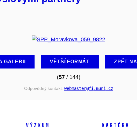
A GALERII
VĚTŠÍ FORMÁT
ZPĚT N
(
57
/ 144)
Odpovědný kontakt:
webmaster
@fi
.muni
.cz
VÝZKUM
KARIÉRA