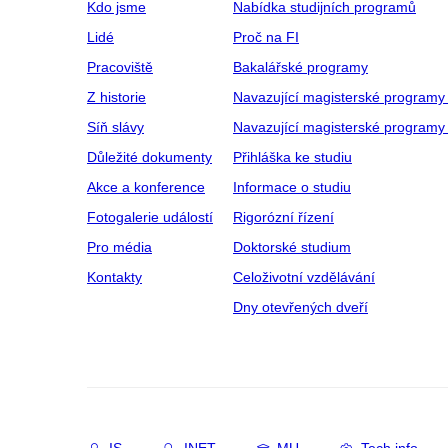
Kdo jsme
Nabídka studijních programů
Lidé
Proč na FI
Pracoviště
Bakalářské programy
Z historie
Navazující magisterské programy
Síň slávy
Navazující magisterské programy 
Důležité dokumenty
Přihláška ke studiu
Akce a konference
Informace o studiu
Fotogalerie událostí
Rigorózní řízení
Pro média
Doktorské studium
Kontakty
Celoživotní vzdělávání
Dny otevřených dveří