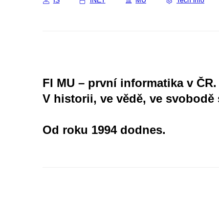
IS
INET
MU
Tech info
FI MU – první informatika v ČR.
V historii, ve vědě, ve svobodě 
Od roku 1994 dodnes.