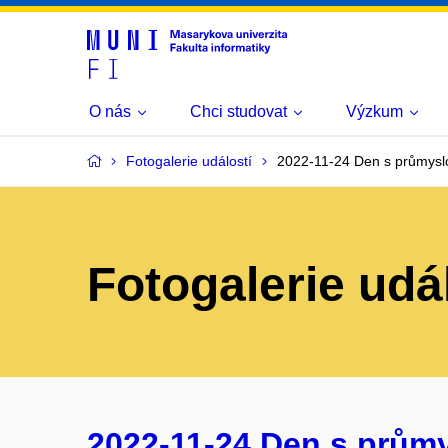
O nás
Chci studovat
Výzkum
Fotogalerie událostí
2022-11-24 Den s průmysl
Fotogalerie udá
2022-11-24 Den s prům