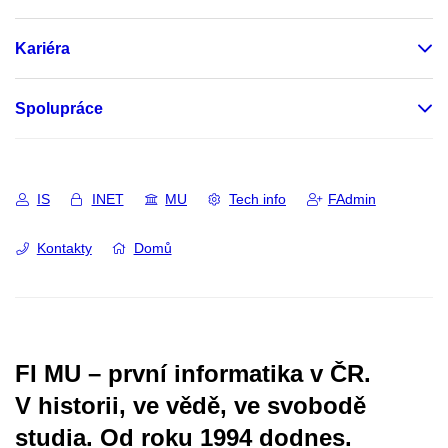
Kariéra
Spolupráce
IS
INET
MU
Tech info
FAdmin
Kontakty
Domů
FI MU – první informatika v ČR.
V historii, ve vědě, ve svobodě
studia.
Od roku 1994 dodnes.