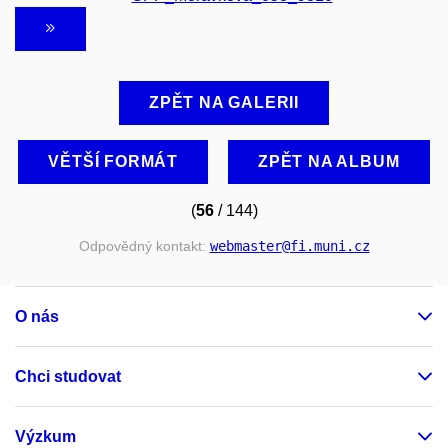
ZPĚT NA GALERII
VĚTŠÍ FORMÁT
ZPĚT NA ALBUM
(
56
/ 144)
Odpovědný kontakt:
webmaster
@fi
.muni
.cz
O nás
Chci studovat
Výzkum