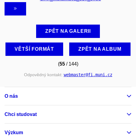
ZPĚT NA GALERII
VĚTŠÍ FORMÁT
ZPĚT NA ALBUM
(
55
/ 144)
Odpovědný kontakt:
webmaster
@fi
.muni
.cz
O nás
Chci studovat
Výzkum