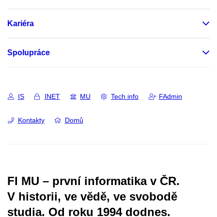
Kariéra
Spolupráce
IS
INET
MU
Tech info
FAdmin
Kontakty
Domů
FI MU – první informatika v ČR.
V historii, ve vědě, ve svobodě
studia.
Od roku 1994 dodnes.