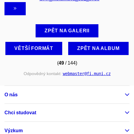
ZPĚT NA GALERII
VĚTŠÍ FORMÁT
ZPĚT NA ALBUM
(
49
/ 144)
Odpovědný kontakt:
webmaster
@fi
.muni
.cz
O nás
Chci studovat
Výzkum