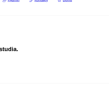
FAdmin
Kontakty
Domů
studia.