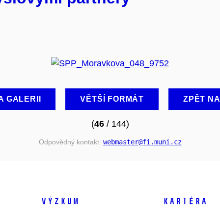
A GALERII
VĚTŠÍ FORMÁT
ZPĚT N
(
46
/ 144)
Odpovědný kontakt:
webmaster
@fi
.muni
.cz
VÝZKUM
KARIÉRA