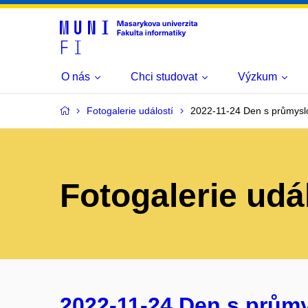
O nás
Chci studovat
Výzkum
Fotogalerie událostí
2022-11-24 Den s průmysl
Fotogalerie udá
2022-11-24 Den s prům