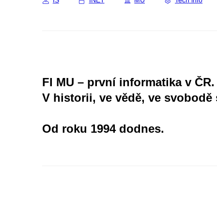
IS
INET
MU
Tech info
FI MU – první informatika v ČR.
V historii, ve vědě, ve svobodě 
Od roku 1994 dodnes.