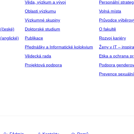
Věda, výzkum a vývoj
Personální strate
Oblasti výzkumu
Volná místa
Výzkumné skupiny
Průvodce výběrov
 (české)
Doktorské studium
O fakultě
(anglické)
Publikace
Rozvoj kariéry
Přednášky a Informatické kolokvium
Ženy v IT – inspira
Vědecká rada
Etika a ochrana p
Projektová podpora
Podpora genderov
Prevence sexuáln