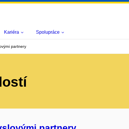
Kariéra
Spolupráce
ovými partnery
lostí
yslovými partnery