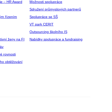
gie – HR Award
Možnosti spolupráce
Sdružení průmyslových partnerů
ým řízením
Spolupráce se SŠ
VT park CERIT
Outsourcing školního IS
tivní ženy na FI
Nabídky spolupráce a fundraising
ráv
é rovnosti
ího obtěžování