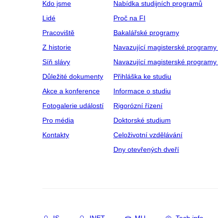
Kdo jsme
Nabídka studijních programů
Lidé
Proč na FI
Pracoviště
Bakalářské programy
Z historie
Navazující magisterské programy
Síň slávy
Navazující magisterské programy 
Důležité dokumenty
Přihláška ke studiu
Akce a konference
Informace o studiu
Fotogalerie událostí
Rigorózní řízení
Pro média
Doktorské studium
Kontakty
Celoživotní vzdělávání
Dny otevřených dveří