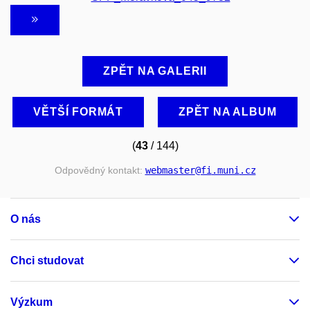
ZPĚT NA GALERII
VĚTŠÍ FORMÁT
ZPĚT NA ALBUM
(
43
/ 144)
Odpovědný kontakt:
webmaster
@fi
.muni
.cz
O nás
Chci studovat
Výzkum