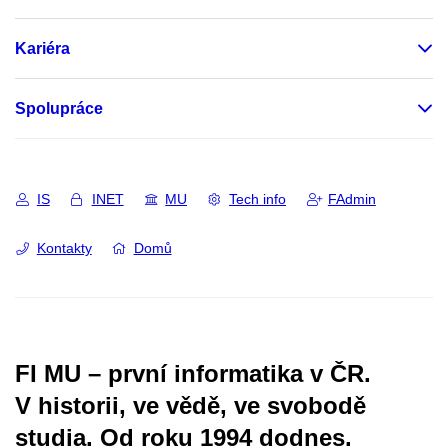
Kariéra
Spolupráce
IS
INET
MU
Tech info
FAdmin
Kontakty
Domů
FI MU – první informatika v ČR.
V historii, ve vědě, ve svobodě
studia.
Od roku 1994 dodnes.