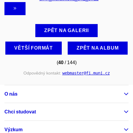
ZPĚT NA GALERII
VĚTŠÍ FORMÁT
ZPĚT NA ALBUM
(
40
/ 144)
Odpovědný kontakt:
webmaster
@fi
.muni
.cz
O nás
Chci studovat
Výzkum