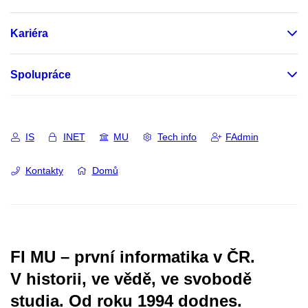
Kariéra
Spolupráce
IS
INET
MU
Tech info
FAdmin
Kontakty
Domů
FI MU – první informatika v ČR.
V historii, ve vědě, ve svobodě
studia.
Od roku 1994 dodnes.