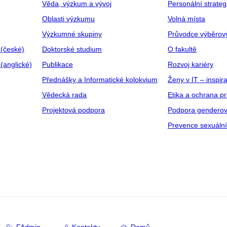
Věda, výzkum a vývoj
Personální strate
Oblasti výzkumu
Volná místa
Výzkumné skupiny
Průvodce výběrov
 (české)
Doktorské studium
O fakultě
(anglické)
Publikace
Rozvoj kariéry
Přednášky a Informatické kolokvium
Ženy v IT – inspira
Vědecká rada
Etika a ochrana p
Projektová podpora
Podpora genderov
Prevence sexuáln