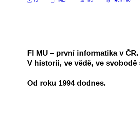
IS
INET
MU
Tech info
FI MU – první informatika v ČR.
V historii, ve vědě, ve svobodě 
Od roku 1994 dodnes.