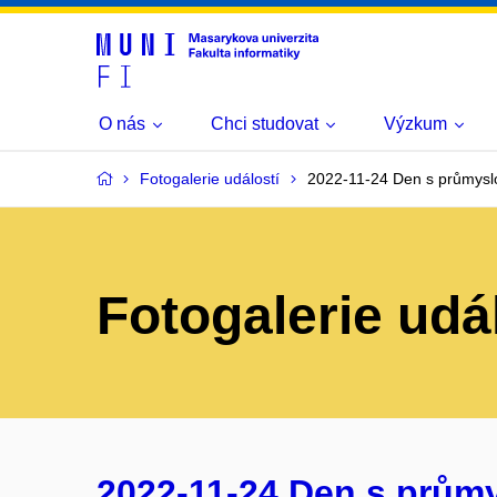
O nás
Chci studovat
Výzkum
Fotogalerie událostí
2022-11-24 Den s průmysl
Fotogalerie udá
2022-11-24 Den s prům