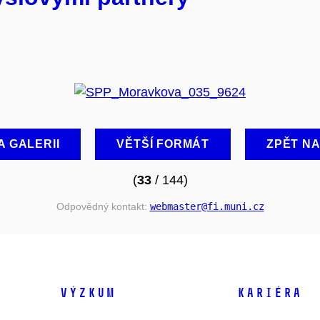
A GALERII
VĚTŠÍ FORMÁT
ZPĚT N
(
33
/ 144)
Odpovědný kontakt:
webmaster
@fi
.muni
.cz
VÝZKUM
KARIÉRA