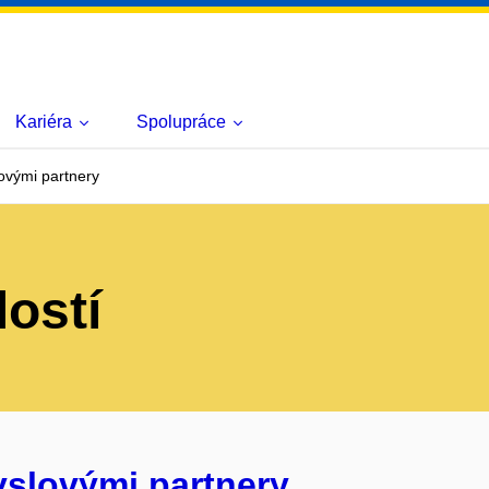
Kariéra
Spolupráce
ovými partnery
lostí
yslovými partnery