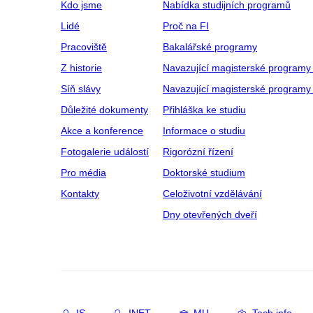
Kdo jsme
Nabídka studijních programů
Lidé
Proč na FI
Pracoviště
Bakalářské programy
Z historie
Navazující magisterské programy
Síň slávy
Navazující magisterské programy 
Důležité dokumenty
Přihláška ke studiu
Akce a konference
Informace o studiu
Fotogalerie událostí
Rigorózní řízení
Pro média
Doktorské studium
Kontakty
Celoživotní vzdělávání
Dny otevřených dveří