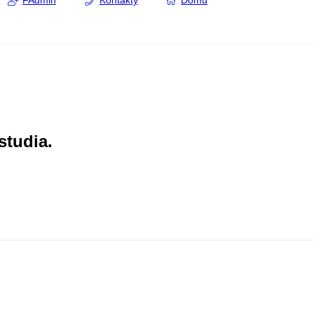
FAdmin
Kontakty
Domů
studia.