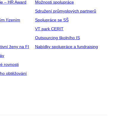
gie – HR Award
Možnosti spolupráce
Sdružení průmyslových partnerů
ým řízením
Spolupráce se SŠ
VT park CERIT
Outsourcing školního IS
tivní ženy na FI
Nabídky spolupráce a fundraising
ráv
é rovnosti
ího obtěžování