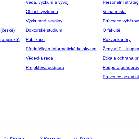
Věda, výzkum a vývoj
Personální strate
Oblasti výzkumu
Volná místa
Výzkumné skupiny
Průvodce výběrov
 (české)
Doktorské studium
O fakultě
(anglické)
Publikace
Rozvoj kariéry
Přednášky a Informatické kolokvium
Ženy v IT – inspira
Vědecká rada
Etika a ochrana p
Projektová podpora
Podpora genderov
Prevence sexuáln