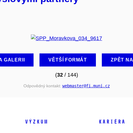
A GALERII
VĚTŠÍ FORMÁT
ZPĚT N
(
32
/ 144)
Odpovědný kontakt:
webmaster
@fi
.muni
.cz
VÝZKUM
KARIÉRA