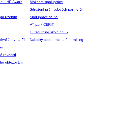
gie – HR Award
Možnosti spolupráce
Sdružení průmyslových partnerů
ým řízením
Spolupráce se SŠ
VT park CERIT
Outsourcing školního IS
tivní ženy na FI
Nabídky spolupráce a fundraising
ráv
é rovnosti
ího obtěžování