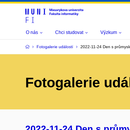
O nás
Chci studovat
Výzkum
Fotogalerie událostí
2022-11-24 Den s průmysl
Fotogalerie udá
2022-11-24 Den s prům