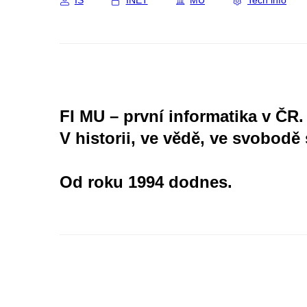
IS
INET
MU
Tech info
FI MU – první informatika v ČR.
V historii, ve vědě, ve svobodě 
Od roku 1994 dodnes.