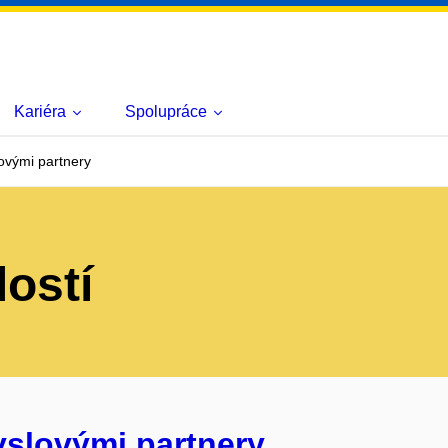
Kariéra
Spolupráce
ovými partnery
lostí
yslovými partnery