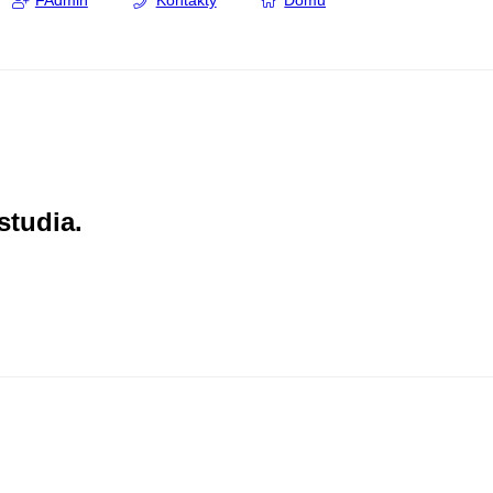
FAdmin
Kontakty
Domů
studia.