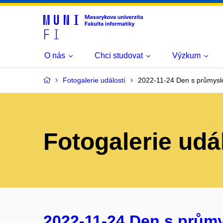
O nás
Chci studovat
Výzkum
Fotogalerie událostí
2022-11-24 Den s průmysl
Fotogalerie udá
2022-11-24 Den s prům