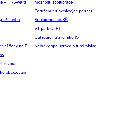
gie – HR Award
Možnosti spolupráce
Sdružení průmyslových partnerů
ým řízením
Spolupráce se SŠ
VT park CERIT
Outsourcing školního IS
tivní ženy na FI
Nabídky spolupráce a fundraising
ráv
é rovnosti
ího obtěžování