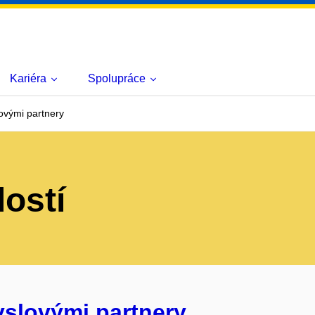
Kariéra
Spolupráce
ovými partnery
lostí
yslovými partnery