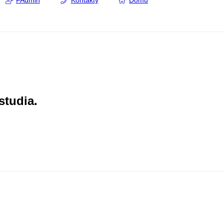
FAdmin
Kontakty
Domů
studia.