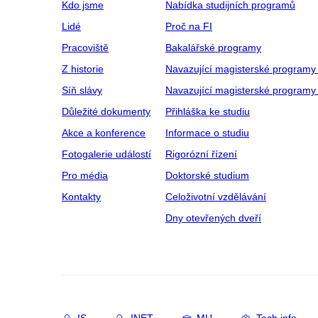
Kdo jsme
Nabídka studijních programů
Lidé
Proč na FI
Pracoviště
Bakalářské programy
Z historie
Navazující magisterské programy
Síň slávy
Navazující magisterské programy 
Důležité dokumenty
Přihláška ke studiu
Akce a konference
Informace o studiu
Fotogalerie událostí
Rigorózní řízení
Pro média
Doktorské studium
Kontakty
Celoživotní vzdělávání
Dny otevřených dveří