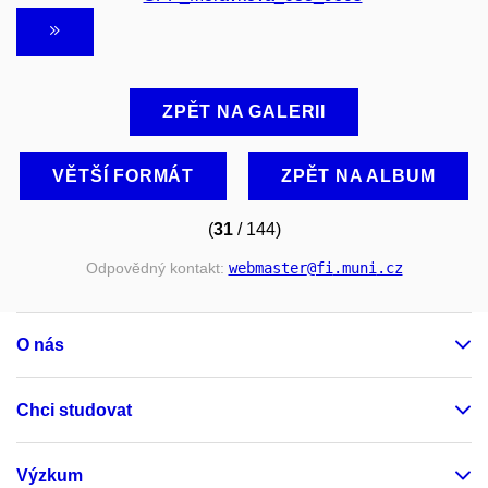
ZPĚT NA GALERII
VĚTŠÍ FORMÁT
ZPĚT NA ALBUM
(
31
/ 144)
Odpovědný kontakt:
webmaster
@fi
.muni
.cz
O nás
Chci studovat
Výzkum