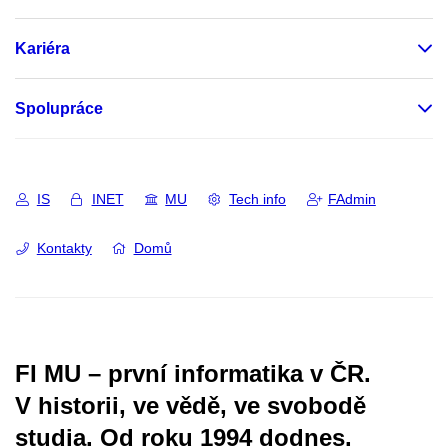
Kariéra
Spolupráce
IS
INET
MU
Tech info
FAdmin
Kontakty
Domů
FI MU – první informatika v ČR.
V historii, ve vědě, ve svobodě
studia.
Od roku 1994 dodnes.