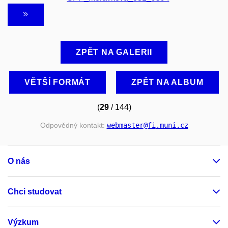
ZPĚT NA GALERII
VĚTŠÍ FORMÁT
ZPĚT NA ALBUM
(
29
/ 144)
Odpovědný kontakt:
webmaster
@fi
.muni
.cz
O nás
Chci studovat
Výzkum