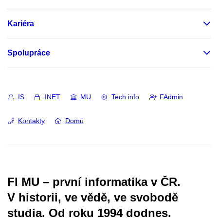
Kariéra
Spolupráce
IS
INET
MU
Tech info
FAdmin
Kontakty
Domů
FI MU – první informatika v ČR.
V historii, ve vědě, ve svobodě
studia.
Od roku 1994 dodnes.