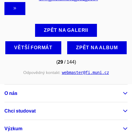
ZPĚT NA GALERII
VĚTŠÍ FORMÁT
ZPĚT NA ALBUM
(
29
/ 144)
Odpovědný kontakt:
webmaster
@fi
.muni
.cz
O nás
Chci studovat
Výzkum