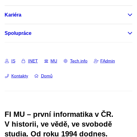
Kariéra
Spolupráce
IS
INET
MU
Tech info
FAdmin
Kontakty
Domů
FI MU – první informatika v ČR.
V historii, ve vědě, ve svobodě
studia.
Od roku 1994 dodnes.