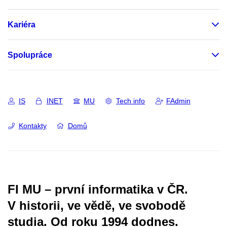
Kariéra
Spolupráce
IS
INET
MU
Tech info
FAdmin
Kontakty
Domů
FI MU – první informatika v ČR.
V historii, ve vědě, ve svobodě
studia.
Od roku 1994 dodnes.