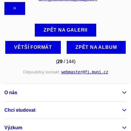
ZPĚT NA GALERII
VĚTŠÍ FORMÁT
ZPĚT NA ALBUM
(
29
/ 144)
Odpovědný kontakt:
webmaster
@fi
.muni
.cz
O nás
Chci studovat
Výzkum