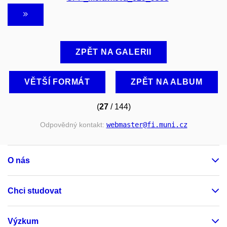
ZPĚT NA GALERII
VĚTŠÍ FORMÁT
ZPĚT NA ALBUM
(
27
/ 144)
Odpovědný kontakt:
webmaster
@fi
.muni
.cz
O nás
Chci studovat
Výzkum