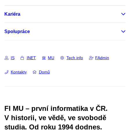
Kariéra
Spolupráce
IS
INET
MU
Tech info
FAdmin
Kontakty
Domů
FI MU – první informatika v ČR.
V historii, ve vědě, ve svobodě
studia.
Od roku 1994 dodnes.