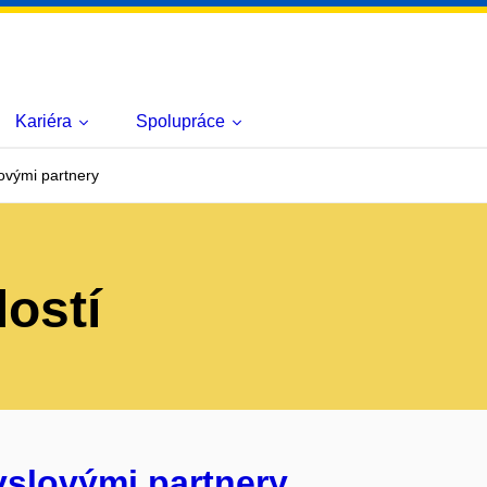
Kariéra
Spolupráce
ovými partnery
lostí
yslovými partnery