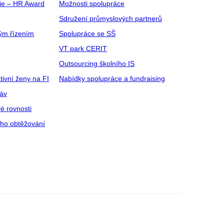
gie – HR Award
Možnosti spolupráce
Sdružení průmyslových partnerů
ým řízením
Spolupráce se SŠ
VT park CERIT
Outsourcing školního IS
tivní ženy na FI
Nabídky spolupráce a fundraising
ráv
é rovnosti
ího obtěžování