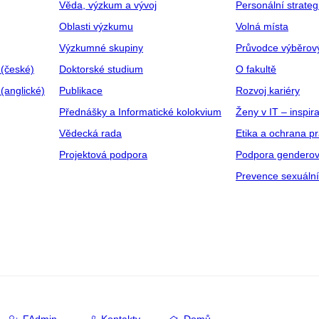
Věda, výzkum a vývoj
Personální strate
Oblasti výzkumu
Volná místa
Výzkumné skupiny
Průvodce výběrov
 (české)
Doktorské studium
O fakultě
(anglické)
Publikace
Rozvoj kariéry
Přednášky a Informatické kolokvium
Ženy v IT – inspira
Vědecká rada
Etika a ochrana p
Projektová podpora
Podpora genderov
Prevence sexuáln