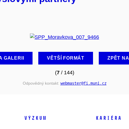
A GALERII
VĚTŠÍ FORMÁT
ZPĚT N
(
7
/ 144)
Odpovědný kontakt:
webmaster
@fi
.muni
.cz
VÝZKUM
KARIÉRA