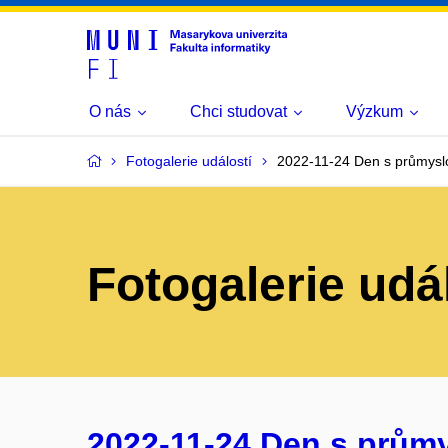
O nás
Chci studovat
Výzkum
Fotogalerie událostí
2022-11-24 Den s průmysl
Fotogalerie udá
2022-11-24 Den s prům