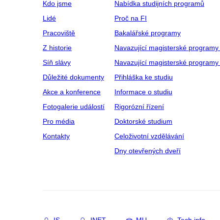
Kdo jsme
Nabídka studijních programů
Lidé
Proč na FI
Pracoviště
Bakalářské programy
Z historie
Navazující magisterské programy
Síň slávy
Navazující magisterské programy 
Důležité dokumenty
Přihláška ke studiu
Akce a konference
Informace o studiu
Fotogalerie událostí
Rigorózní řízení
Pro média
Doktorské studium
Kontakty
Celoživotní vzdělávání
Dny otevřených dveří