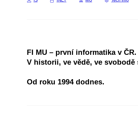
IS
INET
MU
Tech info
FI MU – první informatika v ČR.
V historii, ve vědě, ve svobodě 
Od roku 1994 dodnes.