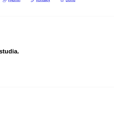
FAdmin
Kontakty
Domů
studia.