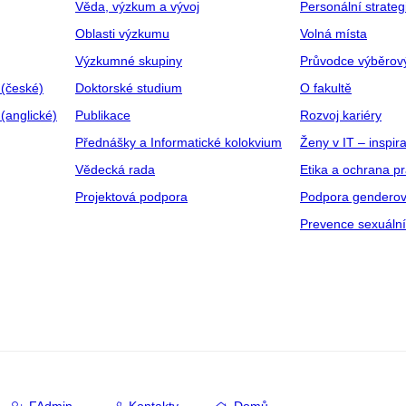
Věda, výzkum a vývoj
Personální strate
Oblasti výzkumu
Volná místa
Výzkumné skupiny
Průvodce výběrov
 (české)
Doktorské studium
O fakultě
(anglické)
Publikace
Rozvoj kariéry
Přednášky a Informatické kolokvium
Ženy v IT – inspira
Vědecká rada
Etika a ochrana p
Projektová podpora
Podpora genderov
Prevence sexuáln