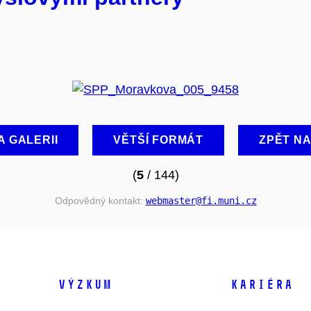
A GALERII
VĚTŠÍ FORMÁT
ZPĚT N
(
5
/ 144)
Odpovědný kontakt:
webmaster
@fi
.muni
.cz
VÝZKUM
KARIÉRA