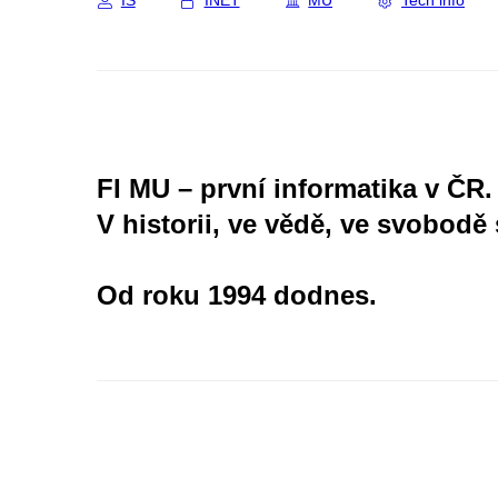
IS
INET
MU
Tech info
FI MU – první informatika v ČR.
V historii, ve vědě, ve svobodě 
Od roku 1994 dodnes.