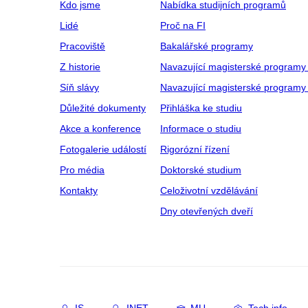
Kdo jsme
Nabídka studijních programů
Lidé
Proč na FI
Pracoviště
Bakalářské programy
Z historie
Navazující magisterské programy
Síň slávy
Navazující magisterské programy 
Důležité dokumenty
Přihláška ke studiu
Akce a konference
Informace o studiu
Fotogalerie událostí
Rigorózní řízení
Pro média
Doktorské studium
Kontakty
Celoživotní vzdělávání
Dny otevřených dveří