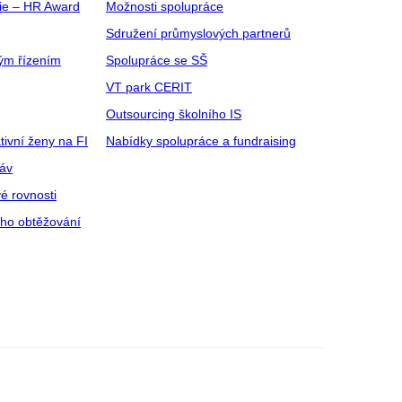
gie – HR Award
Možnosti spolupráce
Sdružení průmyslových partnerů
ým řízením
Spolupráce se SŠ
VT park CERIT
Outsourcing školního IS
tivní ženy na FI
Nabídky spolupráce a fundraising
ráv
é rovnosti
ího obtěžování