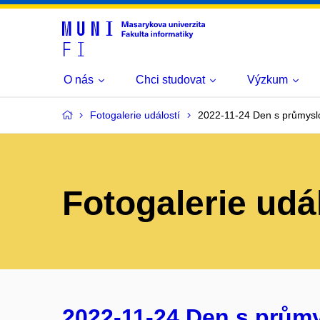
O nás
Chci studovat
Výzkum
Fotogalerie událostí
2022-11-24 Den s průmysl
Fotogalerie udá
2022-11-24 Den s prům