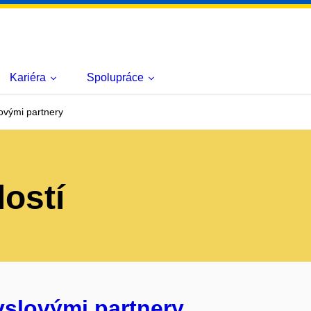
Kariéra
Spolupráce
ovými partnery
lostí
yslovými partnery