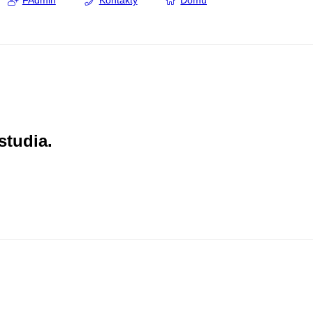
FAdmin
Kontakty
Domů
studia.