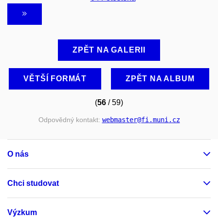
ZPĚT NA GALERII
VĚTŠÍ FORMÁT
ZPĚT NA ALBUM
(
56
/ 59)
Odpovědný kontakt:
webmaster
@fi
.muni
.cz
O nás
Chci studovat
Výzkum