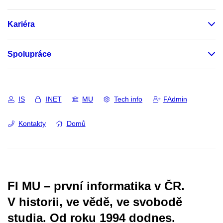
Kariéra
Spolupráce
IS
INET
MU
Tech info
FAdmin
Kontakty
Domů
FI MU – první informatika v ČR.
V historii, ve vědě, ve svobodě
studia.
Od roku 1994 dodnes.