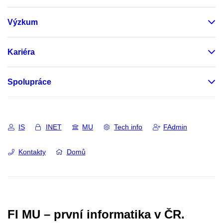
Výzkum
Kariéra
Spolupráce
IS
INET
MU
Tech info
FAdmin
Kontakty
Domů
FI MU – první informatika v ČR.