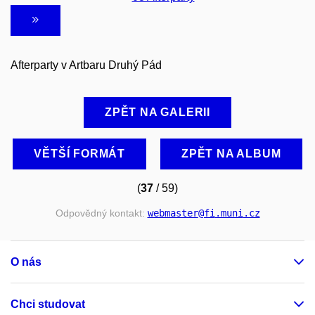
Afterparty v Artbaru Druhý Pád
ZPĚT NA GALERII
VĚTŠÍ FORMÁT
ZPĚT NA ALBUM
(
37
/ 59)
Odpovědný kontakt:
webmaster
@fi
.muni
.cz
O nás
Chci studovat