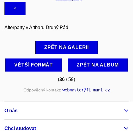
Afterparty v Artbaru Druhý Pád
ZPĚT NA GALERII
VĚTŠÍ FORMÁT
ZPĚT NA ALBUM
(
36
/ 59)
Odpovědný kontakt:
webmaster
@fi
.muni
.cz
O nás
Chci studovat