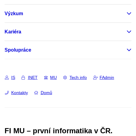
Výzkum
Kariéra
Spolupráce
IS
INET
MU
Tech info
FAdmin
Kontakty
Domů
FI MU – první informatika v ČR.