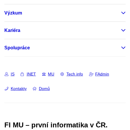
Výzkum
Kariéra
Spolupráce
IS
INET
MU
Tech info
FAdmin
Kontakty
Domů
FI MU – první informatika v ČR.