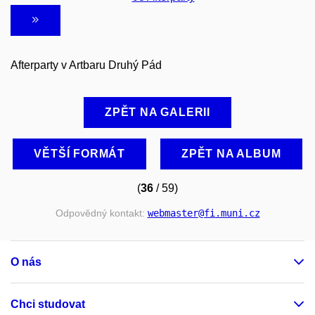
Afterparty v Artbaru Druhý Pád
ZPĚT NA GALERII
VĚTŠÍ FORMÁT
ZPĚT NA ALBUM
(
36
/ 59)
Odpovědný kontakt:
webmaster
@fi
.muni
.cz
O nás
Chci studovat