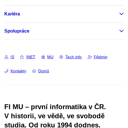
Kariéra
Spolupráce
IS
INET
MU
Tech info
FAdmin
Kontakty
Domů
FI MU – první informatika v ČR.
V historii, ve vědě, ve svobodě
studia.
Od roku 1994 dodnes.