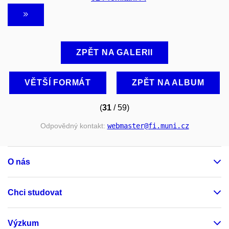
ZPĚT NA GALERII
VĚTŠÍ FORMÁT
ZPĚT NA ALBUM
(
31
/ 59)
Odpovědný kontakt:
webmaster
@fi
.muni
.cz
O nás
Chci studovat
Výzkum