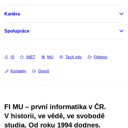
Kariéra
Spolupráce
IS
INET
MU
Tech info
FAdmin
Kontakty
Domů
FI MU – první informatika v ČR.
V historii, ve vědě, ve svobodě
studia.
Od roku 1994 dodnes.