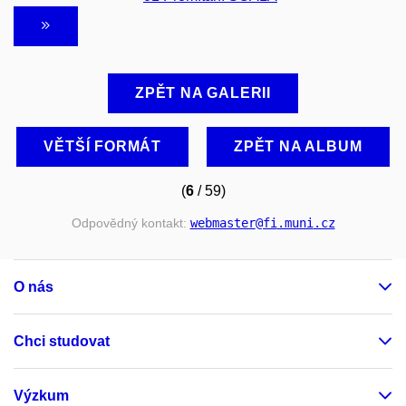
ZPĚT NA GALERII
VĚTŠÍ FORMÁT
ZPĚT NA ALBUM
(
6
/ 59)
Odpovědný kontakt:
webmaster
@fi
.muni
.cz
O nás
Chci studovat
Výzkum