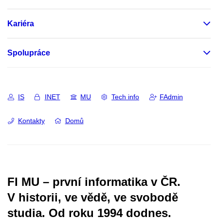
Kariéra
Spolupráce
IS
INET
MU
Tech info
FAdmin
Kontakty
Domů
FI MU – první informatika v ČR.
V historii, ve vědě, ve svobodě
studia.
Od roku 1994 dodnes.