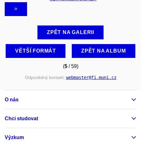
ZPĚT NA GALERII
VĚTŠÍ FORMÁT
ZPĚT NA ALBUM
(
5
/ 59)
Odpovědný kontakt:
webmaster
@fi
.muni
.cz
O nás
Chci studovat
Výzkum