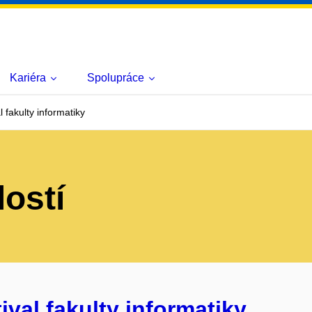
Kariéra
Spolupráce
 fakulty informatiky
lostí
ival fakulty informatiky