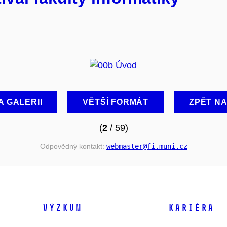
A GALERII
VĚTŠÍ FORMÁT
ZPĚT N
(
2
/ 59)
Odpovědný kontakt:
webmaster
@fi
.muni
.cz
VÝZKUM
KARIÉRA