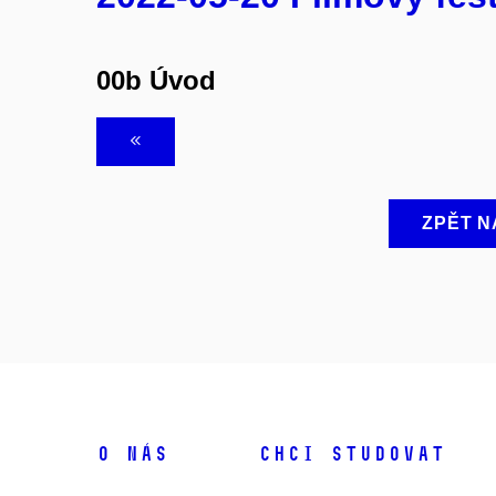
00b Úvod
ZPĚT N
O NÁS
CHCI STUDOVAT