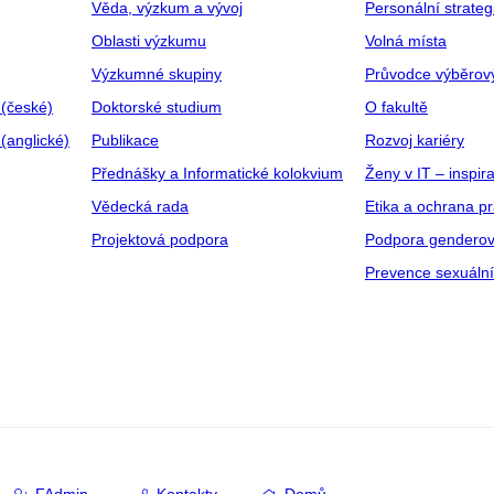
Věda, výzkum a vývoj
Personální strate
Oblasti výzkumu
Volná místa
Výzkumné skupiny
Průvodce výběrov
 (české)
Doktorské studium
O fakultě
(anglické)
Publikace
Rozvoj kariéry
Přednášky a Informatické kolokvium
Ženy v IT – inspira
Vědecká rada
Etika a ochrana p
Projektová podpora
Podpora genderov
Prevence sexuáln