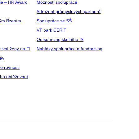
gie – HR Award
Možnosti spolupráce
Sdružení průmyslových partnerů
ým řízením
Spolupráce se SŠ
VT park CERIT
Outsourcing školního IS
tivní ženy na FI
Nabídky spolupráce a fundraising
ráv
é rovnosti
ího obtěžování