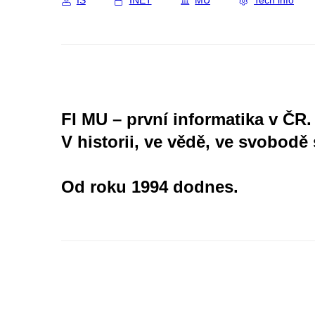
IS
INET
MU
Tech info
FI MU – první informatika v ČR.
V historii, ve vědě, ve svobodě 
Od roku 1994 dodnes.