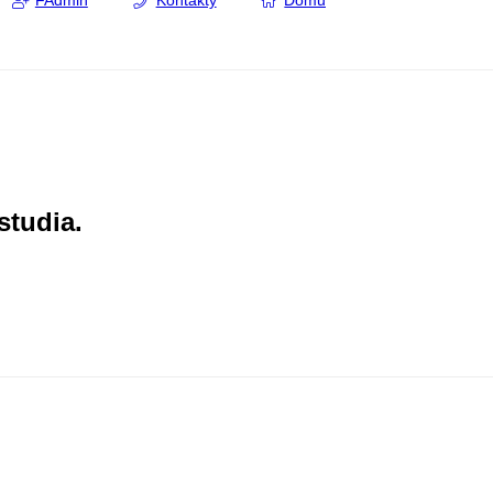
FAdmin
Kontakty
Domů
studia.