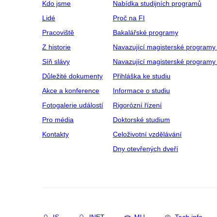
Kdo jsme
Nabídka studijních programů
Lidé
Proč na FI
Pracoviště
Bakalářské programy
Z historie
Navazující magisterské programy
Síň slávy
Navazující magisterské programy 
Důležité dokumenty
Přihláška ke studiu
Akce a konference
Informace o studiu
Fotogalerie událostí
Rigorózní řízení
Pro média
Doktorské studium
Kontakty
Celoživotní vzdělávání
Dny otevřených dveří