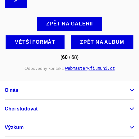
ZPĚT NA GALERII
VĚTŠÍ FORMÁT
ZPĚT NA ALBUM
(
60
/ 68)
Odpovědný kontakt:
webmaster
@fi
.muni
.cz
O nás
Chci studovat
Výzkum