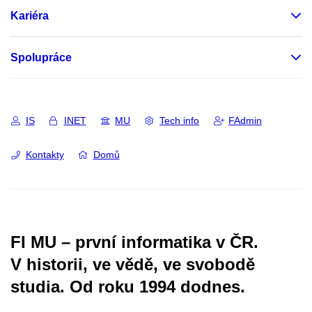
Kariéra
Spolupráce
IS
INET
MU
Tech info
FAdmin
Kontakty
Domů
FI MU – první informatika v ČR.
V historii, ve vědě, ve svobodě
studia.
Od roku 1994 dodnes.