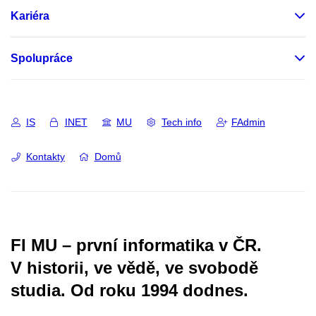
Kariéra
Spolupráce
IS
INET
MU
Tech info
FAdmin
Kontakty
Domů
FI MU – první informatika v ČR.
V historii, ve vědě, ve svobodě
studia.
Od roku 1994 dodnes.