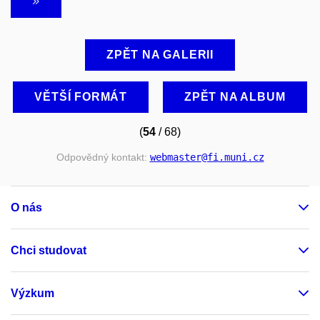
ZPĚT NA GALERII
VĚTŠÍ FORMÁT
ZPĚT NA ALBUM
(
54
/ 68)
Odpovědný kontakt:
webmaster
@fi
.muni
.cz
O nás
Chci studovat
Výzkum