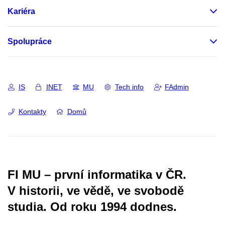
Kariéra
Spolupráce
IS
INET
MU
Tech info
FAdmin
Kontakty
Domů
FI MU – první informatika v ČR.
V historii, ve vědě, ve svobodě
studia.
Od roku 1994 dodnes.