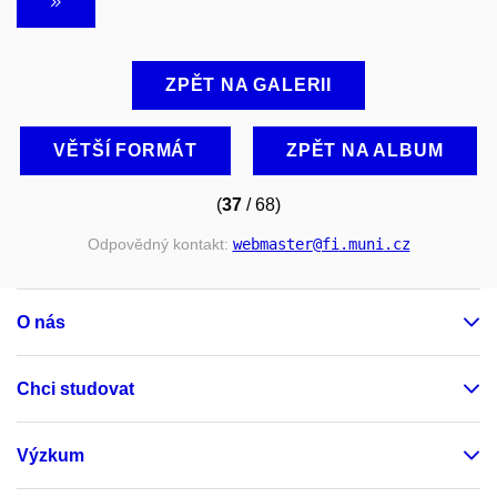
ZPĚT NA GALERII
VĚTŠÍ FORMÁT
ZPĚT NA ALBUM
(
37
/ 68)
Odpovědný kontakt:
webmaster
@fi
.muni
.cz
O nás
Chci studovat
Výzkum