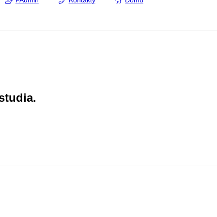
FAdmin
Kontakty
Domů
studia.