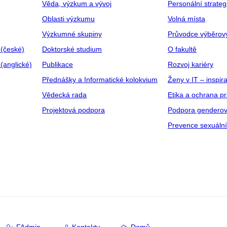
Věda, výzkum a vývoj
Personální strate
Oblasti výzkumu
Volná místa
Výzkumné skupiny
Průvodce výběrov
 (české)
Doktorské studium
O fakultě
(anglické)
Publikace
Rozvoj kariéry
Přednášky a Informatické kolokvium
Ženy v IT – inspira
Vědecká rada
Etika a ochrana p
Projektová podpora
Podpora genderov
Prevence sexuáln