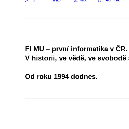
IS
INET
MU
Tech info
FI MU – první informatika v ČR.
V historii, ve vědě, ve svobodě 
Od roku 1994 dodnes.