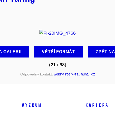
A GALERII
VĚTŠÍ FORMÁT
ZPĚT N
(
21
/ 68)
Odpovědný kontakt:
webmaster
@fi
.muni
.cz
VÝZKUM
KARIÉRA