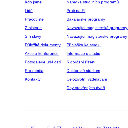
Kdo jsme
Nabídka studijních programů
Lidé
Proč na FI
Pracoviště
Bakalářské programy
Z historie
Navazující magisterské programy
Síň slávy
Navazující magisterské programy 
Důležité dokumenty
Přihláška ke studiu
Akce a konference
Informace o studiu
Fotogalerie událostí
Rigorózní řízení
Pro média
Doktorské studium
Kontakty
Celoživotní vzdělávání
Dny otevřených dveří