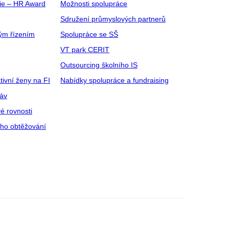
gie – HR Award
Možnosti spolupráce
Sdružení průmyslových partnerů
ým řízením
Spolupráce se SŠ
VT park CERIT
Outsourcing školního IS
tivní ženy na FI
Nabídky spolupráce a fundraising
ráv
é rovnosti
ího obtěžování