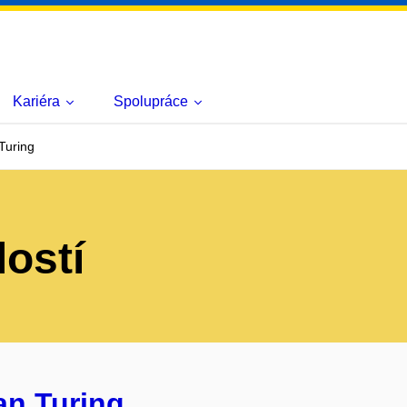
Kariéra
Spolupráce
Turing
lostí
an Turing