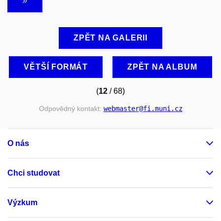
ZPĚT NA GALERII
VĚTŠÍ FORMÁT
ZPĚT NA ALBUM
(
12
/ 68)
Odpovědný kontakt:
webmaster
@fi
.muni
.cz
O nás
Chci studovat
Výzkum