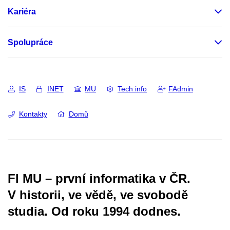
Kariéra
Spolupráce
IS
INET
MU
Tech info
FAdmin
Kontakty
Domů
FI MU – první informatika v ČR.
V historii, ve vědě, ve svobodě
studia.
Od roku 1994 dodnes.