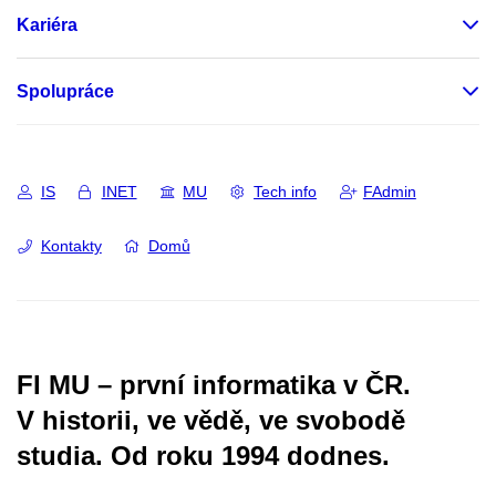
Kariéra
Spolupráce
IS
INET
MU
Tech info
FAdmin
Kontakty
Domů
FI MU – první informatika v ČR.
V historii, ve vědě, ve svobodě
studia.
Od roku 1994 dodnes.