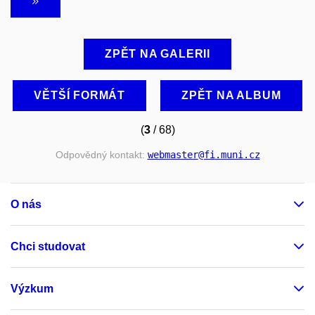
ZPĚT NA GALERII
VĚTŠÍ FORMÁT
ZPĚT NA ALBUM
(
3
/ 68)
Odpovědný kontakt:
webmaster
@fi
.muni
.cz
O nás
Chci studovat
Výzkum