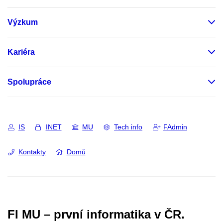
Výzkum
Kariéra
Spolupráce
IS
INET
MU
Tech info
FAdmin
Kontakty
Domů
FI MU – první informatika v ČR.