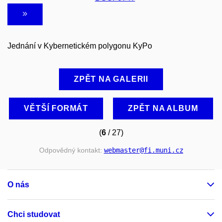
Jednání v Kybernetickém polygonu KyPo
ZPĚT NA GALERII
VĚTŠÍ FORMÁT
ZPĚT NA ALBUM
(
6
/ 27)
Odpovědný kontakt:
webmaster
@fi
.muni
.cz
O nás
Chci studovat