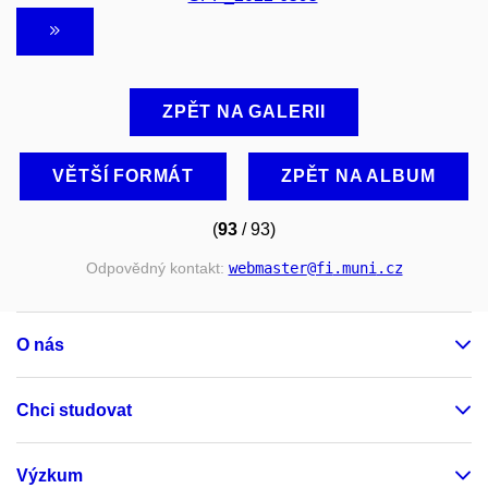
ZPĚT NA GALERII
VĚTŠÍ FORMÁT
ZPĚT NA ALBUM
(
93
/ 93)
Odpovědný kontakt:
webmaster
@fi
.muni
.cz
O nás
Chci studovat
Výzkum