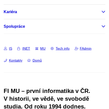
Kariéra
Spolupráce
IS
INET
MU
Tech info
FAdmin
Kontakty
Domů
FI MU – první informatika v ČR.
V historii, ve vědě, ve svobodě
studia.
Od roku 1994 dodnes.