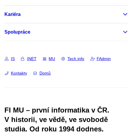
Kariéra
Spolupráce
IS
INET
MU
Tech info
FAdmin
Kontakty
Domů
FI MU – první informatika v ČR.
V historii, ve vědě, ve svobodě
studia.
Od roku 1994 dodnes.