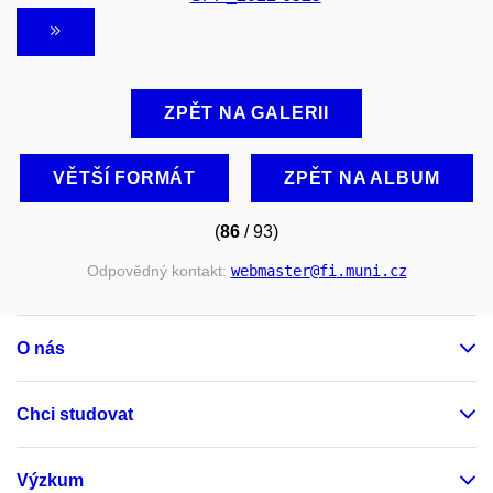
ZPĚT NA GALERII
VĚTŠÍ FORMÁT
ZPĚT NA ALBUM
(
86
/ 93)
Odpovědný kontakt:
webmaster
@fi
.muni
.cz
O nás
Chci studovat
Výzkum