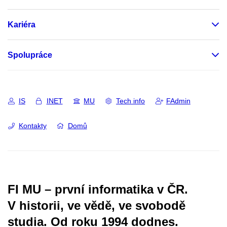
Kariéra
Spolupráce
IS
INET
MU
Tech info
FAdmin
Kontakty
Domů
FI MU – první informatika v ČR.
V historii, ve vědě, ve svobodě
studia.
Od roku 1994 dodnes.