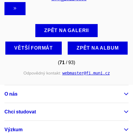
ZPĚT NA GALERII
VĚTŠÍ FORMÁT
ZPĚT NA ALBUM
(
71
/ 93)
Odpovědný kontakt:
webmaster
@fi
.muni
.cz
O nás
Chci studovat
Výzkum