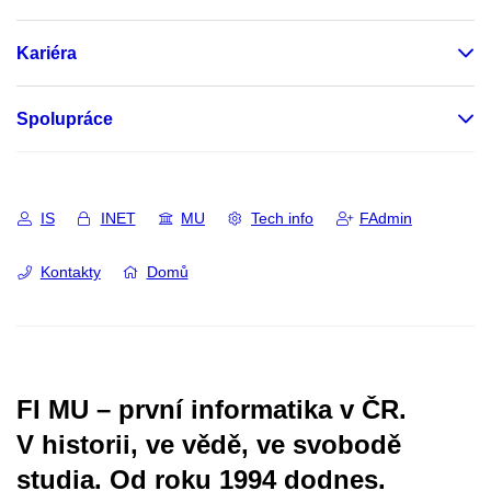
Kariéra
Spolupráce
IS
INET
MU
Tech info
FAdmin
Kontakty
Domů
FI MU – první informatika v ČR.
V historii, ve vědě, ve svobodě
studia.
Od roku 1994 dodnes.