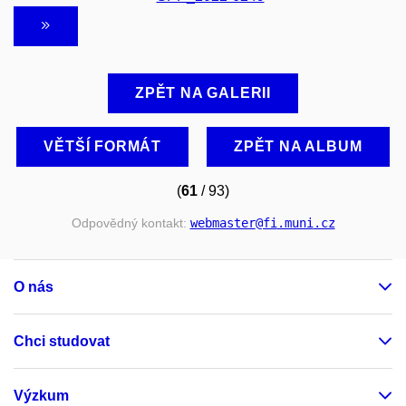
ZPĚT NA GALERII
VĚTŠÍ FORMÁT
ZPĚT NA ALBUM
(
61
/ 93)
Odpovědný kontakt:
webmaster
@fi
.muni
.cz
O nás
Chci studovat
Výzkum